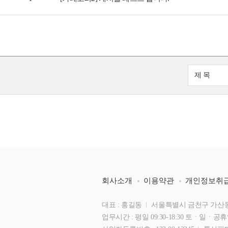
회사소개
이용약관
개인정보취
대표 : 홍길동
서울특별시 금천구 가산동 123
업무시간 : 평일 09:30-18:30 토ㆍ일ㆍ공