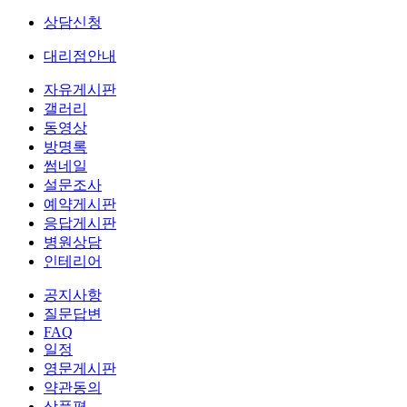
상담신청
대리점안내
자유게시판
갤러리
동영상
방명록
썸네일
설문조사
예약게시판
응답게시판
병원상담
인테리어
공지사항
질문답변
FAQ
일정
영문게시판
약관동의
상품평