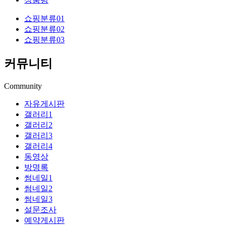
쇼핑분류01
쇼핑분류02
쇼핑분류03
커뮤니티
Community
자유게시판
갤러리1
갤러리2
갤러리3
갤러리4
동영상
방명록
썸네일1
썸네일2
썸네일3
설문조사
예약게시판