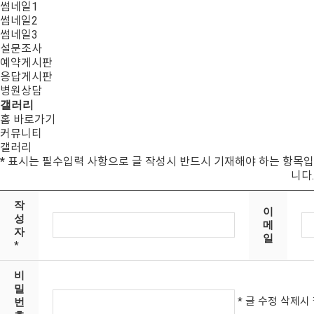
썸네일1
썸네일2
썸네일3
설문조사
예약게시판
응답게시판
병원상담
갤러리
홈 바로가기
커뮤니티
갤러리
*
표시는 필수입력 사항으로 글 작성시 반드시 기재해야 하는 항목입
니다.
작
이
성
메
자
일
*
비
밀
* 글 수정 삭제시
번