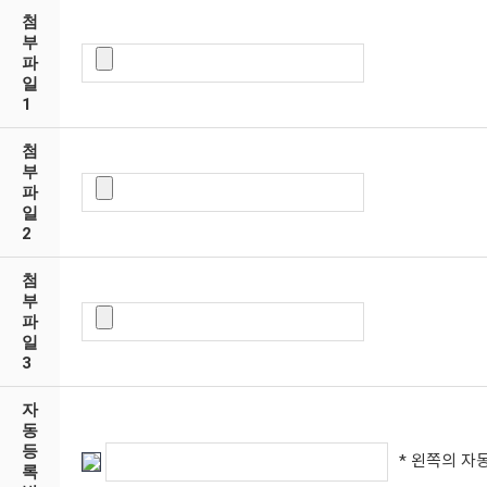
첨
부
파
일
1
첨
부
파
일
2
첨
부
파
일
3
자
동
등
* 왼쪽의 자
록