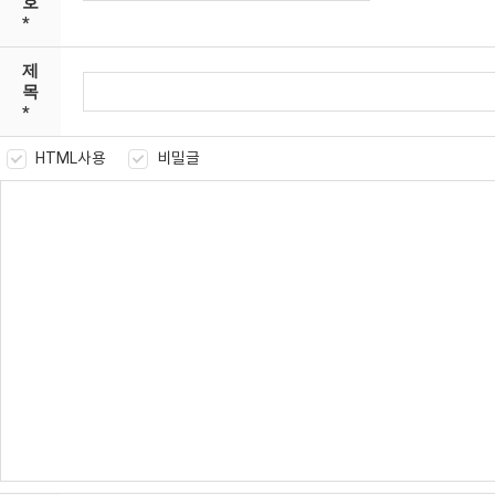
호
*
제
목
*
HTML사용
비밀글