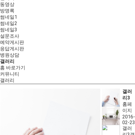
동영상
방명록
썸네일1
썸네일2
썸네일3
설문조사
예약게시판
응답게시판
병원상담
갤러리
홈 바로가기
커뮤니티
갤러리
갤러
리3
홈페
이지
2016-
02-23
갤러
리3갤