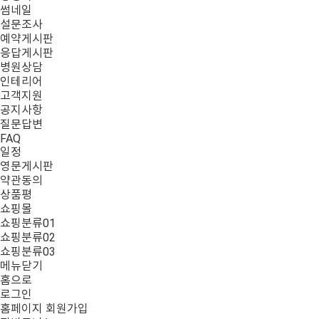
썸네일
설문조사
예약게시판
응답게시판
병원상담
인테리어
고객지원
공지사항
질문답변
FAQ
일정
영문게시판
약관동의
상품평
쇼핑몰
쇼핑분류01
쇼핑분류02
쇼핑분류03
메뉴닫기
홈으로
로그인
홈페이지 회원가입