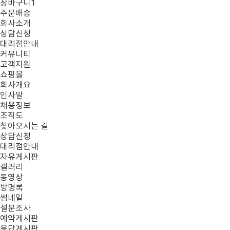
장바구니
1
주문배송
회사소개
상담신청
대리점안내
커뮤니티
고객지원
쇼핑몰
회사개요
인사말
채용정보
조직도
찾아오시는 길
상담신청
대리점안내
자유게시판
갤러리
동영상
방명록
썸네일
설문조사
예약게시판
응답게시판