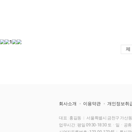
1
회사소개
이용약관
개인정보취
대표 : 홍길동
서울특별시 금천구 가산동 123-
업무시간 : 평일 09:30-18:30 토ㆍ일ㆍ공