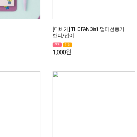
[디버거] THE FAN 3in1 멀티선풍기
핸디/접이...
추천
신상
1,000원