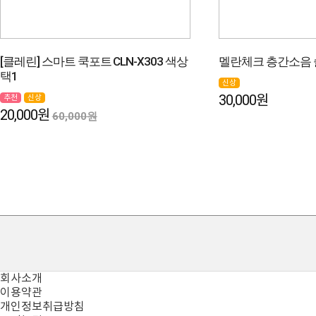
[클레린] 스마트 쿡포트 CLN-X303 색상
멜란체크 층간소음
택1
신상
30,000원
추천
신상
20,000원
60,000원
회사소개
이용약관
개인정보취급방침