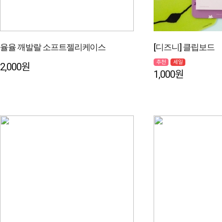
율율 깨발랄 소프트젤리케이스
[디즈니] 클립보드
추천
세일
2,000원
1,000원