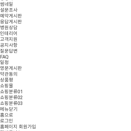
썸네일
설문조사
예약게시판
응답게시판
병원상담
인테리어
고객지원
공지사항
질문답변
FAQ
일정
영문게시판
약관동의
상품평
쇼핑몰
쇼핑분류01
쇼핑분류02
쇼핑분류03
메뉴닫기
홈으로
로그인
홈페이지 회원가입