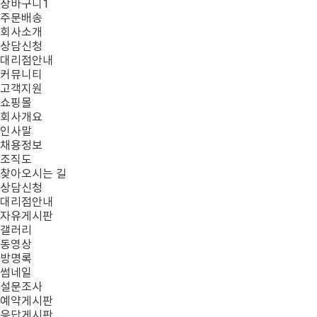
장바구니
1
주문배송
회사소개
상담신청
대리점안내
커뮤니티
고객지원
쇼핑몰
회사개요
인사말
채용정보
조직도
찾아오시는 길
상담신청
대리점안내
자유게시판
갤러리
동영상
방명록
썸네일
설문조사
예약게시판
응답게시판