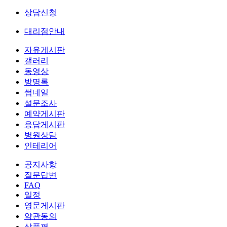
상담신청
대리점안내
자유게시판
갤러리
동영상
방명록
썸네일
설문조사
예약게시판
응답게시판
병원상담
인테리어
공지사항
질문답변
FAQ
일정
영문게시판
약관동의
상품평