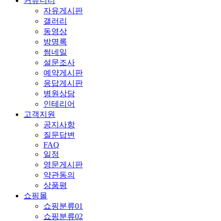
커뮤니티
자유게시판
갤러리
동영상
방명록
썸네일
설문조사
예약게시판
응답게시판
병원상담
인테리어
고객지원
공지사항
질문답변
FAQ
일정
영문게시판
약관동의
상품평
쇼핑몰
쇼핑분류01
쇼핑분류02