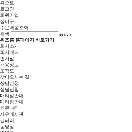
홈으로
로그인
회원가입
장바구니
주문배송조회
검색
search
위즈홈 홈페이지 바로가기
회사소개
회사개요
인사말
채용정보
조직도
찾아오시는 길
상담신청
상담신청
대리점안내
대리점안내
커뮤니티
자유게시판
갤러리
동영상