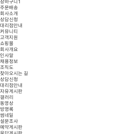
장바구니
1
주문배송
회사소개
상담신청
대리점안내
커뮤니티
고객지원
쇼핑몰
회사개요
인사말
채용정보
조직도
찾아오시는 길
상담신청
대리점안내
자유게시판
갤러리
동영상
방명록
썸네일
설문조사
예약게시판
응답게시판