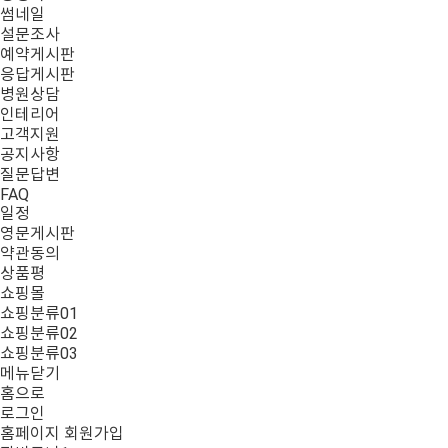
썸네일
설문조사
예약게시판
응답게시판
병원상담
인테리어
고객지원
공지사항
질문답변
FAQ
일정
영문게시판
약관동의
상품평
쇼핑몰
쇼핑분류01
쇼핑분류02
쇼핑분류03
메뉴닫기
홈으로
로그인
홈페이지 회원가입