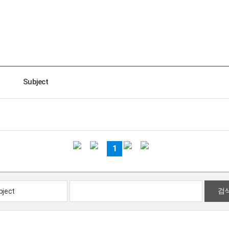
Subject
1
검